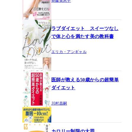
斉藤美恵子
ラブダイエット スイーツなし
で体と心を満たす美の教科書
エリカ・アンギャル
医師が教える50歳からの超簡単
ダイエット
川村昌嗣
カロリー制限の大罪