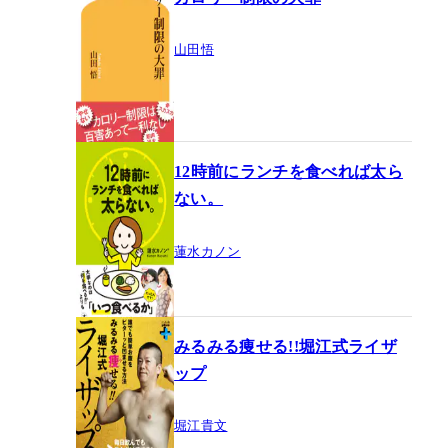
山田悟
12時前にランチを食べれば太ら
ない。
蓮水カノン
みるみる痩せる!!堀江式ライザ
ップ
堀江貴文