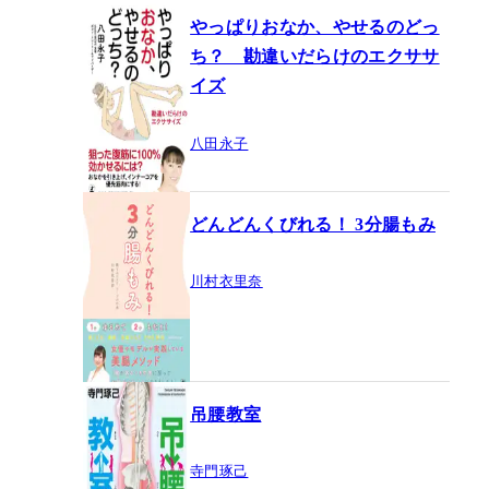
やっぱりおなか、やせるのどっ
ち？ 勘違いだらけのエクササ
イズ
八田永子
どんどんくびれる！ 3分腸もみ
川村衣里奈
吊腰教室
寺門琢己