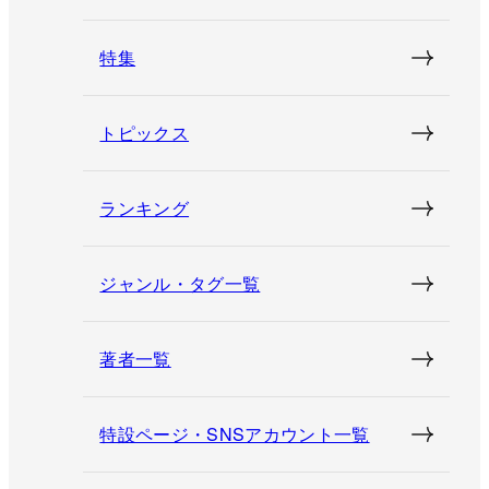
特集
トピックス
ランキング
ジャンル・タグ一覧
著者一覧
特設ページ・SNSアカウント一覧