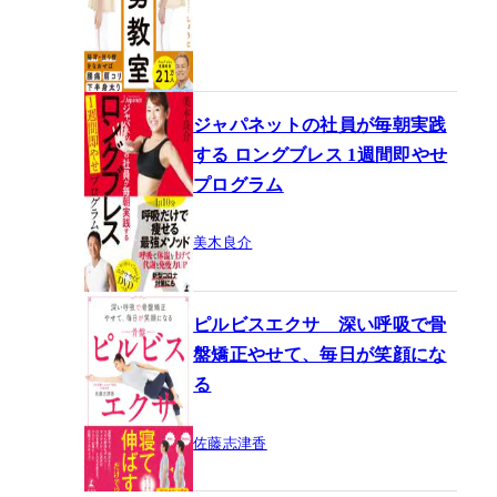
ジャパネットの社員が毎朝実践
する ロングブレス 1週間即やせ
プログラム
美木良介
ピルビスエクサ 深い呼吸で骨
盤矯正やせて、毎日が笑顔にな
る
佐藤志津香