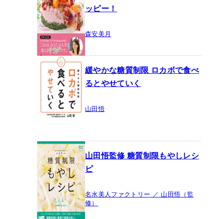
ッピー！
森安美月
緩やかな糖質制限 ロカボで食べ
るとやせていく
山田悟
山田悟監修 糖質制限もやしレシ
ピ
名水美人ファクトリー ／ 山田悟（監
修）