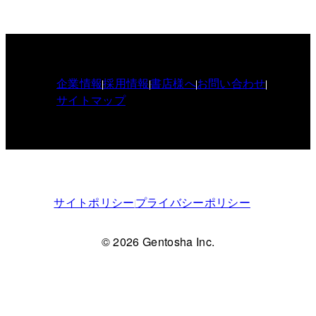
企業情報
採用情報
書店様へ
お問い合わせ
サイトマップ
サイトポリシー
プライバシーポリシー
© 2026 Gentosha Inc.