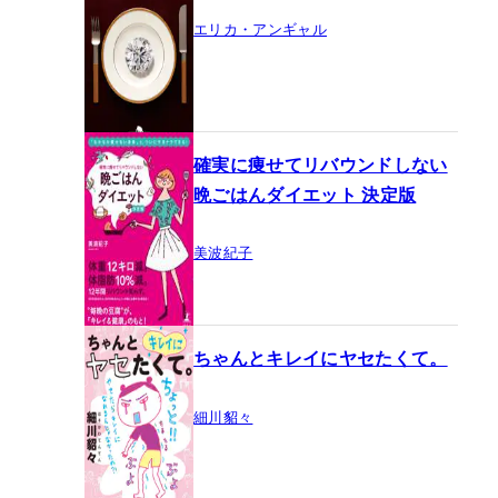
エリカ・アンギャル
確実に痩せてリバウンドしない
晩ごはんダイエット 決定版
美波紀子
ちゃんとキレイにヤセたくて。
細川貂々