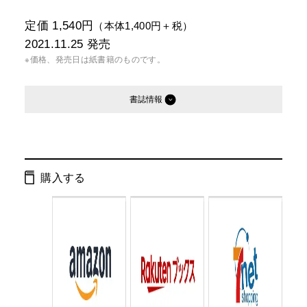
定価 1,540円
（本体1,400円＋税）
2021.11.25
発売
※価格、発売日は紙書籍のものです。
書誌情報
発行形態：
単行本
電子書籍
購入する
ISBN：
9784344038622
Cコード：
0095
判型：
B6判変型