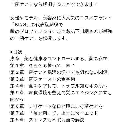
「菌ケア」なら解消することができます！
女優やモデル、美容家に大人気のコスメブランド
「KINS」の代表取締役で
菌のプロフェッショナルである下川穣さんが最強
の「菌ケア」を伝授します。
●目次
序章 美と健康をコントロールする、菌の存在
第１章 そもそも菌って、何？
第２章 菌ケアと腸活の切っても切れない関係
第３章 菌ファーストの食事術
第４章 菌をケアして、トラブル知らずの肌へ
第５章 頭皮環境を整えて髪のエイジングに立ち
向かう
第６章 デリケートな口と膣にこそ菌ケアを
第７章 「痩せ菌」で、上手にダイエット
第８章 ストレスも不眠も菌で解決