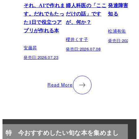
それ、AIで作れま
婦人科医の「ここ
発達障害を正
す。だれでもたっ
だけの話」です
知る
た1日で役立つア
が、何か？
松浦有佑
プリが作れる本
櫻井くす子
発売日:
2026.03.
安藤昇
発売日:
2026.07.08
発売日:
2026.07.23
Read More
特
今おすすめしたい旬な本を集めまし