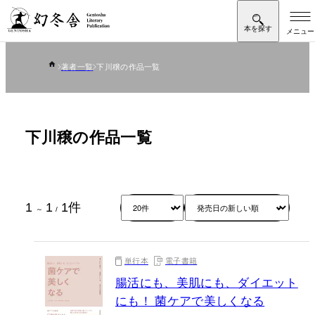
著者一覧
下川穣の作品一覧
下川穣の作品一覧
1
1
1
件
～
/
単行本
電子書籍
腸活にも、美肌にも、ダイエット
にも！ 菌ケアで美しくなる