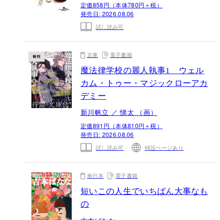
定価858円（本体780円＋税）
発売日:
2026.08.06
試し読み可
文庫
電子書籍
魔法律学校の麗人執事1 ウェル
カム・トゥー・マジックローアカ
デミー
新川帆立 ／ 悌太 （画）
定価891円（本体810円＋税）
発売日:
2026.08.06
試し読み可
特設ページあり
単行本
電子書籍
短いこの人生でいちばん大事なも
の