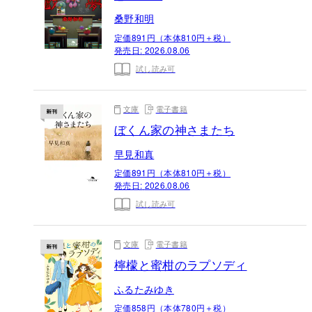
桑野和明
定価891円（本体810円＋税）
発売日:
2026.08.06
試し読み可
文庫
電子書籍
ぼくん家の神さまたち
早見和真
定価891円（本体810円＋税）
発売日:
2026.08.06
試し読み可
文庫
電子書籍
檸檬と蜜柑のラプソディ
ふるたみゆき
定価858円（本体780円＋税）