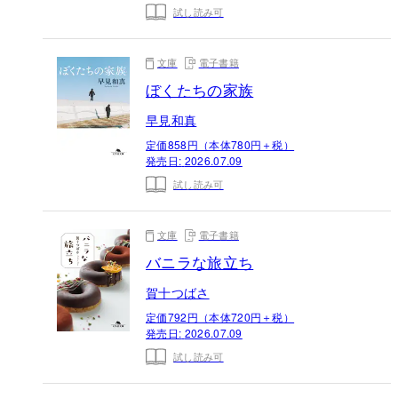
試し読み可
文庫
電子書籍
ぼくたちの家族
早見和真
定価858円（本体780円＋税）
発売日:
2026.07.09
試し読み可
文庫
電子書籍
バニラな旅立ち
賀十つばさ
定価792円（本体720円＋税）
発売日:
2026.07.09
試し読み可