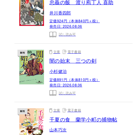
忠義の飯 渡り庖丁人 喜助
井川香四郎
定価924円（本体840円＋税）
発売日:
2026.08.06
試し読み可
文庫
電子書籍
闇の始末 三つの剣
小杉健治
定価891円（本体810円＋税）
発売日:
2026.08.06
試し読み可
文庫
電子書籍
千夏の食 蘭学小町の捕物帖
山本巧次