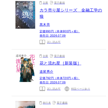
文庫
電子書籍
カラ売り屋シリーズ 金融工学の
狼
黒木亮
定価990円（本体900円＋税）
発売日:
2026.07.09
試し読み可
文庫
電子書籍
花と流れ星［新装版］
道尾秀介
定価792円（本体720円＋税）
発売日:
2026.07.09
試し読み可
特設ページあり
単行本
電子書籍