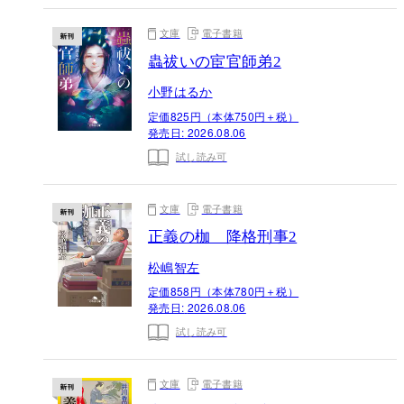
文庫
電子書籍
蟲祓いの宦官師弟2
小野はるか
定価825円（本体750円＋税）
発売日:
2026.08.06
試し読み可
文庫
電子書籍
正義の枷 降格刑事2
松嶋智左
定価858円（本体780円＋税）
発売日:
2026.08.06
試し読み可
文庫
電子書籍