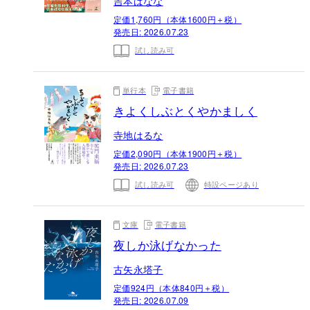
吉本ばなな
定価1,760円（本体1600円＋税）
発売日:
2026.07.23
試し読み可
単行本
電子書籍
きよくしぶとくやかましく
寺地はるな
定価2,090円（本体1900円＋税）
発売日:
2026.07.23
試し読み可
特設ページあり
文庫
電子書籍
夜しか泳げなかった
古矢永塔子
定価924円（本体840円＋税）
発売日:
2026.07.09