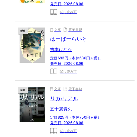
発売日:
2026.08.06
試し読み可
文庫
電子書籍
はーばーらいと
吉本ばなな
定価693円（本体630円＋税）
発売日:
2026.08.06
試し読み可
文庫
電子書籍
リカ/リアル
五十嵐貴久
定価825円（本体750円＋税）
発売日:
2026.08.06
試し読み可