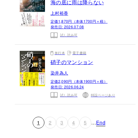
海の底に雨は降らない
上村裕香
定価1,870円（本体1700円＋税）
発売日:
2026.07.08
試し読み可
単行本
電子書籍
硝子のマンション
染井為人
定価2,090円（本体1900円＋税）
発売日:
2026.06.24
試し読み可
特設ページあり
1
2
3
4
5
…
End