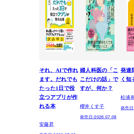
それ、AIで作れ
婦人科医の「こ
発達
ます。だれでも
こだけの話」で
く知
たった1日で役
すが、何か？
松浦
立つアプリが作
櫻井くす子
れる本
発売日
発売日:
2026.07.08
安藤昇