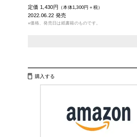
定価 1,430円
（本体1,300円＋税）
2022.06.22
発売
※価格、発売日は紙書籍のものです。
発行形態：
単行本
電子書籍
購入する
ISBN：
9784344039575
Cコード：
0095
判型：
A5判