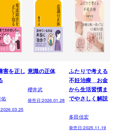
障害を正し
意識の正体
ふたりで考える
る
不妊治療 お金
櫻井武
から生活習慣ま
有佑
でやさしく解説
発売日:
2026.01.28
:
2026.03.25
多田佳宏
発売日:
2025.11.19