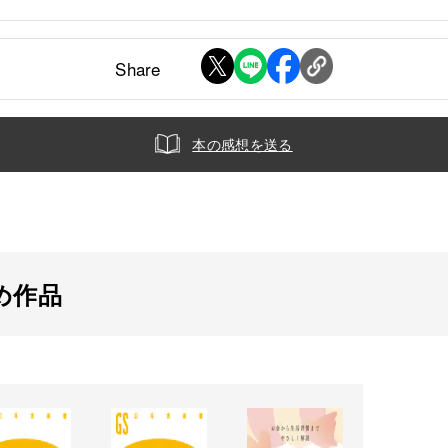
Share
本の感想を送る
め作品