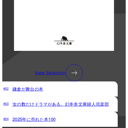
View Selection
鎌倉が舞台の本
#02
女の数だけドラマがある。幻冬舎文庫婦人倶楽部
#03
2025年に売れた本100
#04