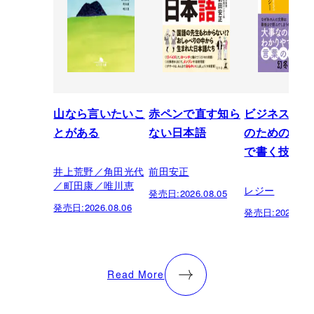
山なら言いたいこ
赤ペンで直す知ら
ビジネスパー
とがある
ない日本語
のための「芸
で書く技術
井上荒野／角田光代
前田安正
／町田康／唯川恵
レジー
発売日:
2026.08.05
発売日:
2026.08.06
発売日:
2026.07.
Read More