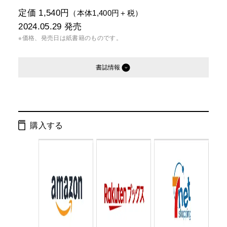
定価 1,540円
（本体1,400円＋税）
2024.05.29
発売
※価格、発売日は紙書籍のものです。
書誌情報
発行形態：
単行本
電子書籍
購入する
ページ数：
112ページ
ISBN：
9784344042735
Cコード：
0077
判型：
A5判