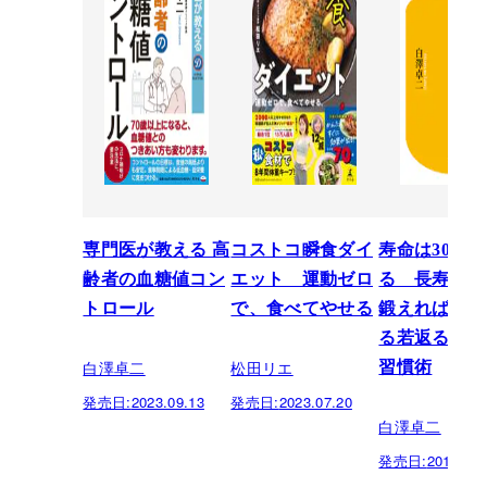
専門医が教える 高
コストコ瞬食ダイ
寿命は30年
齢者の血糖値コン
エット 運動ゼロ
る 長寿遺伝
トロール
で、食べてやせる
鍛えれば、み
る若返るシン
白澤卓二
松田リエ
習慣術
発売日:
2023.09.13
発売日:
2023.07.20
白澤卓二
発売日:
2012.07.