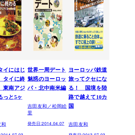
タイにはじ
世界一周デート
ヨーロッパ鉄道
、タイに終
魅惑のヨーロッ
旅ってクセにな
 東南アジ
パ・北中南米編
る！ 国境を陸
るっと5ヶ
路で越えて10カ
吉田友和／松岡絵
国
里
発売日:
2014.04.07
友和
吉田友和
:
2014.07.03
発売日:
2013.07.03