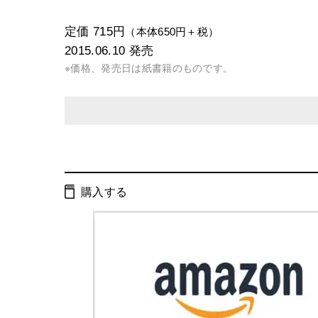
定価 715円
（本体650円＋税）
2015.06.10
発売
※価格、発売日は紙書籍のものです。
発行形態：
文庫
電子書籍
購入する
ページ数：
296ページ
ISBN：
9784344423503
Cコード：
0195
判型：
文庫判