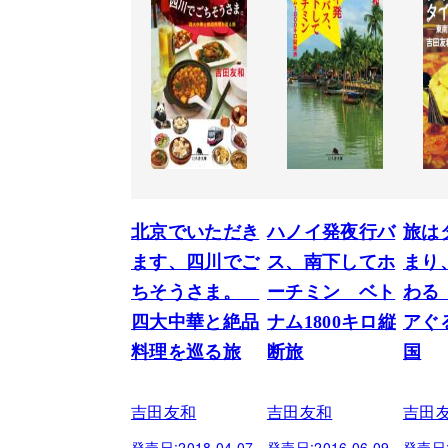
北京でいただき
ハノイ発夜行バ
旅は
ます、四川でご
ス、南下してホ
まり
ちそうさま。
ーチミン ベト
わる
四大中華と絶品
ナム1800キロ縦
アぐ
料理を巡る旅
断旅
国
吉田友和
吉田友和
吉田
発売日:
2018.04.07
発売日:
2016.06.09
発売日