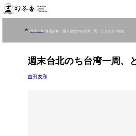
作品一覧
作品詳細：週末台北のち台湾一周、ときどき小籠包
週末台北のち台湾一周、
吉田友和