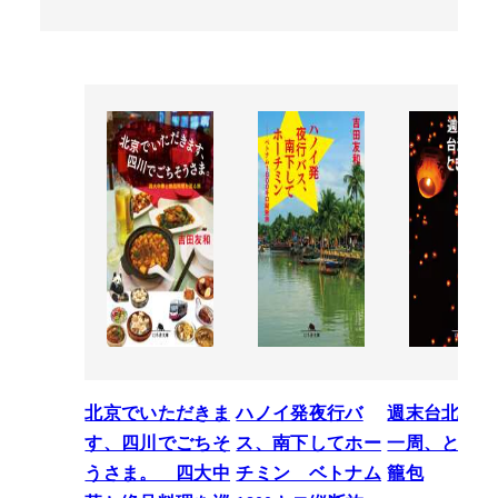
北京でいただきま
ハノイ発夜行バ
週末台北のち
す、四川でごちそ
ス、南下してホー
一周、ときど
うさま。 四大中
チミン ベトナム
籠包