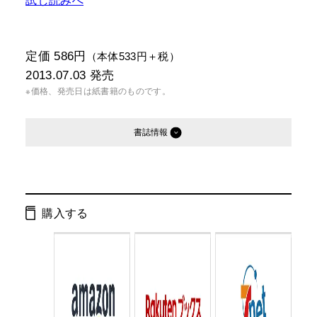
定価 586円
（本体533円＋税）
2013.07.03
発売
※価格、発売日は紙書籍のものです。
書誌情報
発行形態：
文庫
電子書籍
購入する
ページ数：
245ページ
ISBN：
9784344420526
Cコード：
0195
判型：
文庫判