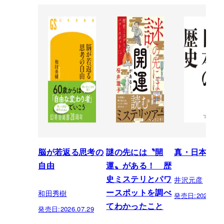
脳が若返る思考の
謎の先には〝開
真・日本の歴
自由
運〟がある！ 歴
井沢元彦
史ミステリとパワ
和田秀樹
ースポットを調べ
発売日:
2026.07.
てわかったこと
発売日:
2026.07.29