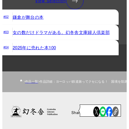
View Selection
鎌倉が舞台の本
#02
女の数だけドラマがある。幻冬舎文庫婦人倶楽部
#03
2025年に売れた本100
#04
作品一覧
作品詳細：ヨーロッパ鉄道旅ってクセになる！ 国境を陸路で
Share