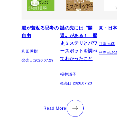
脳が若返る思考の
謎の先には〝開
真・日本の歴
自由
運〟がある！ 歴
井沢元彦
史ミステリとパワ
和田秀樹
ースポットを調べ
発売日:
2026.07.
てわかったこと
発売日:
2026.07.29
桜井識子
発売日:
2026.07.23
Read More