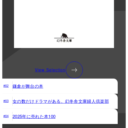
View Selection
鎌倉が舞台の本
#02
女の数だけドラマがある。幻冬舎文庫婦人倶楽部
#03
2025年に売れた本100
#04