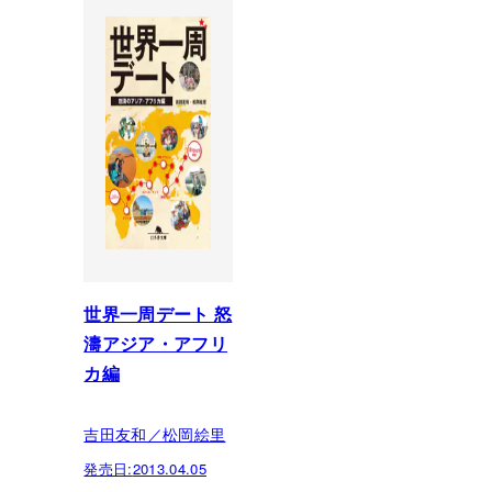
世界一周デート 怒
濤アジア・アフリ
カ編
吉田友和／松岡絵里
発売日:
2013.04.05