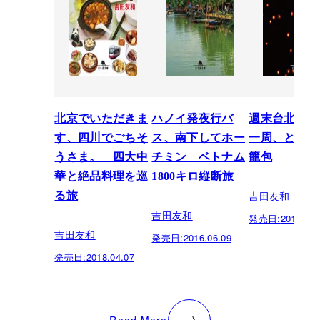
北京でいただきま
ハノイ発夜行バ
週末台北のち
す、四川でごちそ
ス、南下してホー
一周、ときど
うさま。 四大中
チミン ベトナム
籠包
華と絶品料理を巡
1800キロ縦断旅
吉田友和
る旅
吉田友和
発売日:
2015.06.
吉田友和
発売日:
2016.06.09
発売日:
2018.04.07