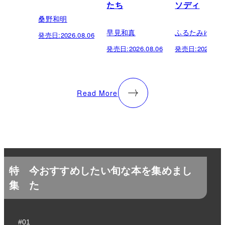
たち
ソディ
桑野和明
早見和真
ふるたみゆき
発売日:
2026.08.06
発売日:
2026.08.06
発売日:
2026.08.
Read More
特
今おすすめしたい旬な本を集めまし
集
た
#01