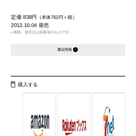
定価 838円
（本体762円＋税）
2012.10.04
発売
※価格、発売日は紙書籍のものです。
書誌情報
発行形態：
文庫
電子書籍
購入する
ページ数：
528ページ
ISBN：
9784344419223
Cコード：
0193
判型：
文庫判