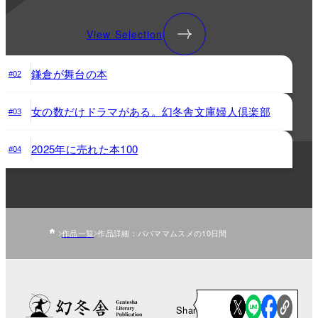
View Selection
鎌倉が舞台の本
#02
女の数だけドラマがある。幻冬舎文庫婦人倶楽部
#03
2025年に売れた本100
#04
作品一覧
作品詳細：パパママムスメの10日間
Share