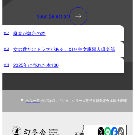
View Selection
鎌倉が舞台の本
#02
女の数だけドラマがある。幻冬舎文庫婦人倶楽部
#03
2025年に売れた本100
#04
作品一覧
作品詳細：「リカ」シリーズ電子書籍限定合本版 刊行順
Share