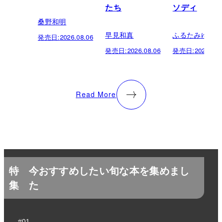
たち
ソディ
桑野和明
早見和真
ふるたみゆき
発売日:
2026.08.06
発売日:
2026.08.06
発売日:
2026.08.
Read More
特
今おすすめしたい旬な本を集めまし
集
た
#01