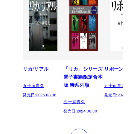
リカ/リアル
「リカ」シリーズ
リボーン
電子書籍限定合本
五十嵐貴久
五十嵐貴久
版 時系列順
発売日:
2026.08.06
発売日:
2024.07.
五十嵐貴久
発売日:
2024.08.30