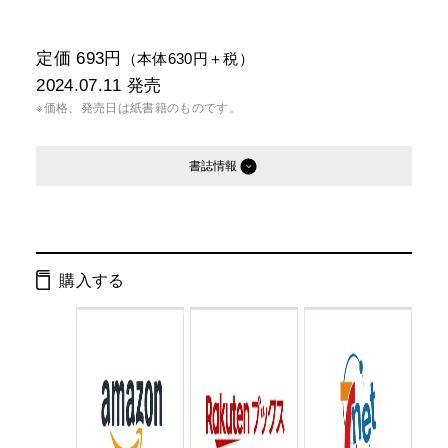
定価 693円
（本体630円＋税）
2024.07.11
発売
※価格、発売日は紙書籍のものです。
書誌情報
発行形態：
文庫
電子書籍
購入する
ページ数：
304ページ
ISBN：
9784344433946
Cコード：
0193
判型：
文庫判