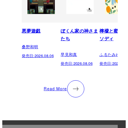
悪夢遊戯
ぼくん家の神さま
檸檬と蜜柑の
たち
ソディ
桑野和明
早見和真
ふるたみゆき
発売日:
2026.08.06
発売日:
2026.08.06
発売日:
2026.08.
Read More