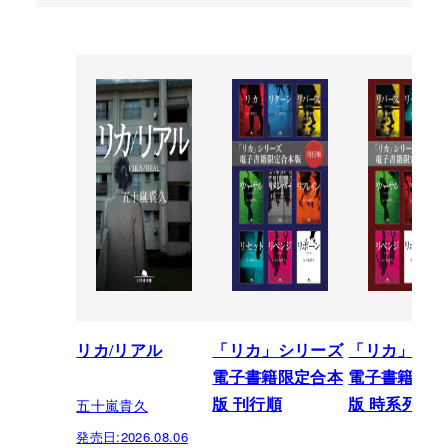
リカ/リアル
「リカ」シリーズ
「リカ」シリ
電子書籍限定合本
電子書籍限定
五十嵐貴久
版 刊行順
版 時系列順
発売日:
2026.08.06