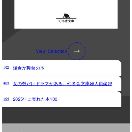
View Selection
鎌倉が舞台の本
#02
女の数だけドラマがある。幻冬舎文庫婦人倶楽部
#03
2025年に売れた本100
#04