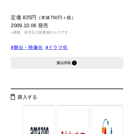
定価 825円
（本体750円＋税）
2009.10.06
発売
※価格、発売日は紙書籍のものです。
#舞台・映像化
#ドラマ化
書誌情報
発行形態：
文庫
電子書籍
購入する
ページ数：
468ページ
ISBN：
9784344413634
Cコード：
0193
判型：
文庫判