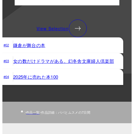
View Selection
鎌倉が舞台の本
#02
女の数だけドラマがある。幻冬舎文庫婦人倶楽部
#03
2025年に売れた本100
#04
作品一覧
作品詳細：パパとムスメの7日間