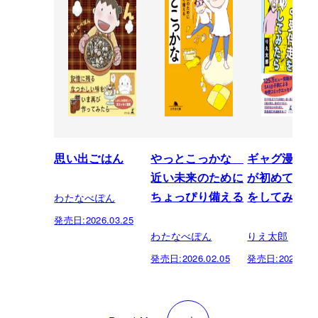
思い出ごはん
やっとこっかな
ギャグ漫画家
近い未来のために
が初めて中受
わたなべぽん
ちょっぴり備える
をしてみたら
発売日:
2026.03.25
わたなべぽん
りえ太郎
発売日:
2026.02.05
発売日:
2025.10.