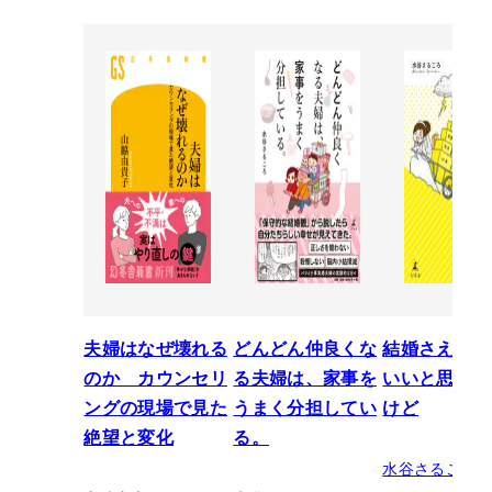
夫婦はなぜ壊れる
どんどん仲良くな
結婚さえでき
のか カウンセリ
る夫婦は、家事を
いいと思って
ングの現場で見た
うまく分担してい
けど
絶望と変化
る。
水谷さるころ