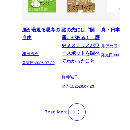
脳が若返る思考の
謎の先には〝開
真・日本の歴
自由
運〟がある！ 歴
井沢元彦
史ミステリとパワ
和田秀樹
ースポットを調べ
発売日:
2026.07.
てわかったこと
発売日:
2026.07.29
桜井識子
発売日:
2026.07.23
Read More