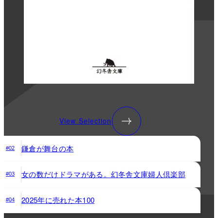
View Selection
鎌倉が舞台の本
#02
女の数だけドラマがある。幻冬舎文庫婦人倶楽部
#03
2025年に売れた本100
#04