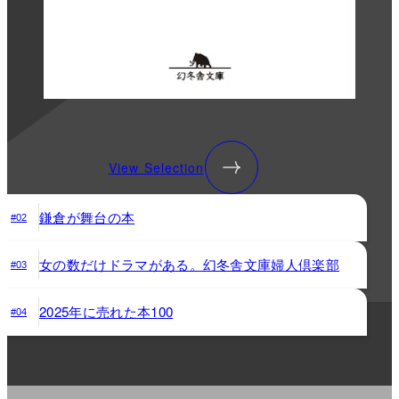
View Selection
鎌倉が舞台の本
#02
女の数だけドラマがある。幻冬舎文庫婦人倶楽部
#03
2025年に売れた本100
#04