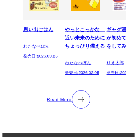
思い出ごはん
やっとこっかな
ギャグ漫画家
近い未来のために
が初めて中受
わたなべぽん
ちょっぴり備える
をしてみたら
発売日:
2026.03.25
わたなべぽん
りえ太郎
発売日:
2026.02.05
発売日:
2025.10.
Read More