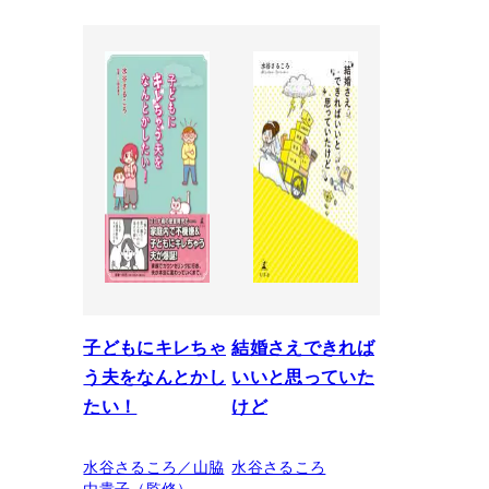
子どもにキレちゃ
結婚さえできれば
う夫をなんとかし
いいと思っていた
たい！
けど
水谷さるころ／山脇
水谷さるころ
由貴子（監修）