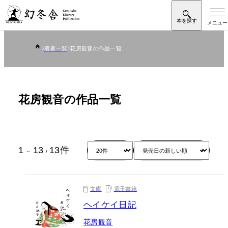
著者一覧
花房観音の作品一覧
花房観音の作品一覧
1
13
13
件
～
/
文庫
電子書籍
ヘイケイ日記
花房観音