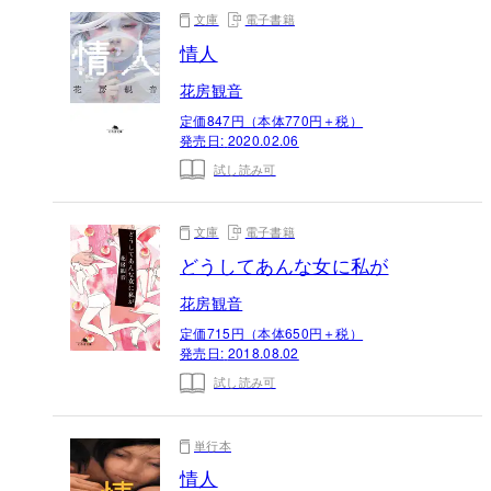
文庫
電子書籍
情人
花房観音
定価847円（本体770円＋税）
発売日:
2020.02.06
試し読み可
文庫
電子書籍
どうしてあんな女に私が
花房観音
定価715円（本体650円＋税）
発売日:
2018.08.02
試し読み可
単行本
情人