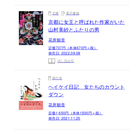
文庫
電子書籍
京都に女王と呼ばれた作家がいた
山村美紗とふたりの男
花房観音
定価737円（本体670円＋税）
発売日:
2022.09.08
試し読み可
単行本
ヘイケイ日記 女たちのカウント
ダウン
花房観音
定価1,650円（本体1500円＋税）
発売日:
2021.11.25