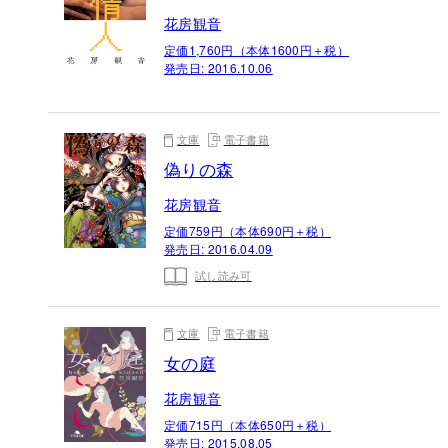
花房観音
定価1,760円（本体1600円＋税）
発売日:
2016.10.06
文庫
電子書籍
偽りの森
花房観音
定価759円（本体690円＋税）
発売日:
2016.04.09
試し読み可
文庫
電子書籍
女の庭
花房観音
定価715円（本体650円＋税）
発売日:
2015.08.05