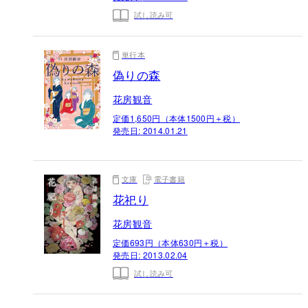
試し読み可
単行本
偽りの森
花房観音
定価1,650円（本体1500円＋税）
発売日:
2014.01.21
文庫
電子書籍
花祀り
花房観音
定価693円（本体630円＋税）
発売日:
2013.02.04
試し読み可