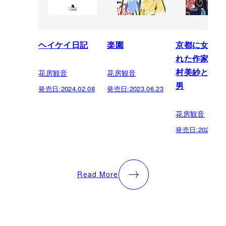
ヘイケイ日記
楽園
京都に女王と
れた作家がい
花房観音
花房観音
村美紗とふた
男
発売日:
2024.02.08
発売日:
2023.06.23
花房観音
発売日:
2022.09.
Read More