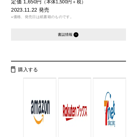
定価 1,650円
（本体1,500円＋税）
2023.11.22
発売
※価格、発売日は紙書籍のものです。
書誌情報
発行形態：
単行本
電子書籍
購入する
ページ数：
232ページ
ISBN：
9784344042001
Cコード：
0095
判型：
四六判