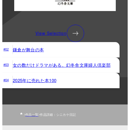
View Selection
鎌倉が舞台の本
#02
女の数だけドラマがある。幻冬舎文庫婦人倶楽部
#03
2025年に売れた本100
#04
作品一覧
作品詳細：シニカケ日記