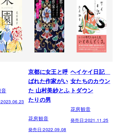
京都に女王と呼
ヘイケイ日記
ばれた作家がい
女たちのカウン
観音
た 山村美紗とふ
トダウン
たりの男
:
2023.06.23
花房観音
花房観音
発売日:
2021.11.25
発売日:
2022.09.08