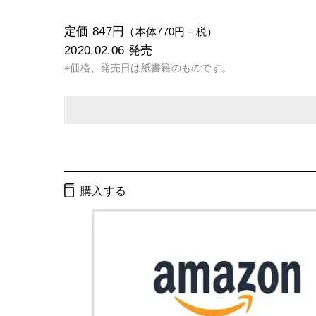
定価 847円
（本体770円＋税）
2020.02.06
発売
※価格、発売日は紙書籍のものです。
発行形態：
文庫
電子書籍
購入する
ISBN：
9784344429505
Cコード：
0193