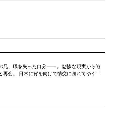
の兄、職を失った自分――。 悲惨な現実から逃
と再会。 日常に背を向けて情交に溺れてゆく二