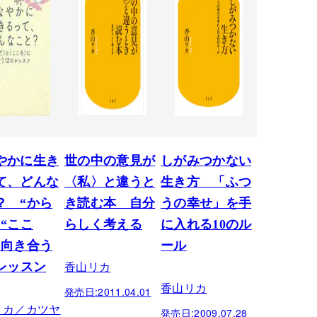
やかに生き
世の中の意見が
しがみつかない
て、どんな
〈私〉と違うと
生き方 「ふつ
？ “から
き読む本 自分
うの幸せ」を手
と“ここ
らしく考える
に入れる10のル
に向き合う
ール
香山リカ
のレッスン
香山リカ
発売日:
2011.04.01
リカ／カツヤ
発売日:
2009.07.28