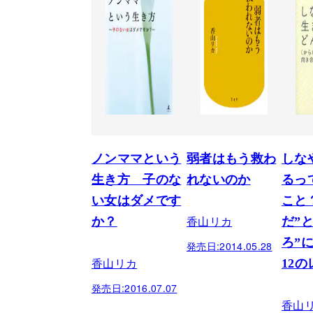
ノンママという
弱者はもう救わ
しな
生き方 子のな
れないのか
るっ
い女はダメです
こと
香山リカ
か？
だ”
ろ”
発売日:
2014.05.28
香山リカ
12
発売日:
2016.07.07
香山