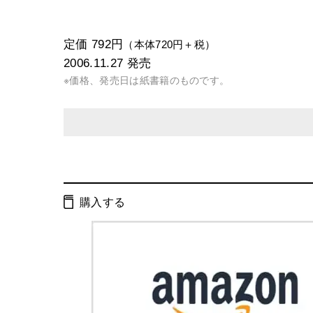
定価 792円
（本体720円＋税）
2006.11.27
発売
※価格、発売日は紙書籍のものです。
発行形態：
新書
電子書籍
購入する
ページ数：
192ページ
ISBN：
9784344980037
Cコード：
0295
判型：
新書判