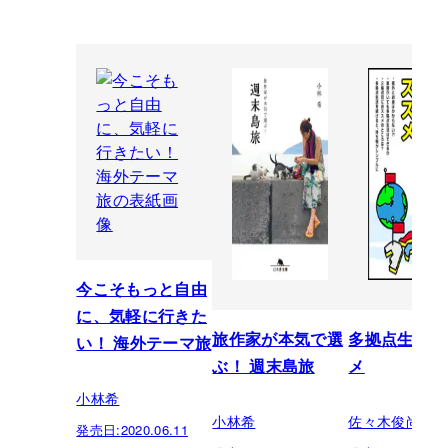
今こそもっと自由
に、気軽に行きた
旅作家が本気で選
多拠点生活の
い！ 海外テーマ旅
ぶ！ 週末島旅
メ
小林希
小林希
佐々木俊尚／
発売日:
2020.06.11