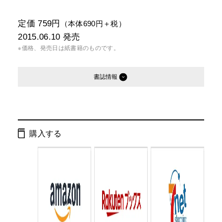
定価 759円
（本体690円＋税）
2015.06.10
発売
※価格、発売日は紙書籍のものです。
書誌情報
発行形態：
文庫
電子書籍
購入する
ページ数：
326ページ
ISBN：
9784344423480
Cコード：
0195
判型：
文庫判