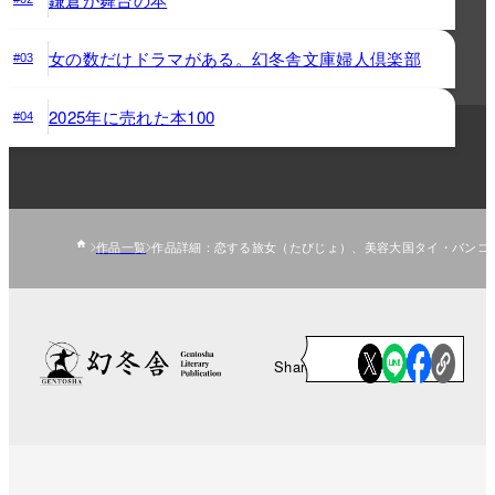
女の数だけドラマがある。幻冬舎文庫婦人倶楽部
#03
2025年に売れた本100
#04
作品一覧
作品詳細：恋する旅女（たびじょ）、美容大国タイ・バンコ
Share