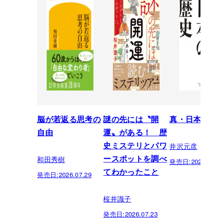
脳が若返る思考の
謎の先には〝開
真・日本の歴
自由
運〟がある！ 歴
井沢元彦
史ミステリとパワ
和田秀樹
ースポットを調べ
発売日:
2026.07.
てわかったこと
発売日:
2026.07.29
桜井識子
発売日:
2026.07.23