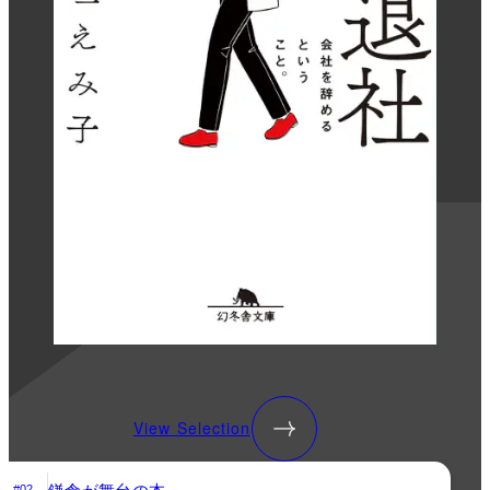
View Selection
鎌倉が舞台の本
#02