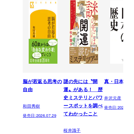
脳が若返る思考の
謎の先には〝開
真・日本の歴
自由
運〟がある！ 歴
井沢元彦
史ミステリとパワ
和田秀樹
ースポットを調べ
発売日:
2026.07.
てわかったこと
発売日:
2026.07.29
桜井識子