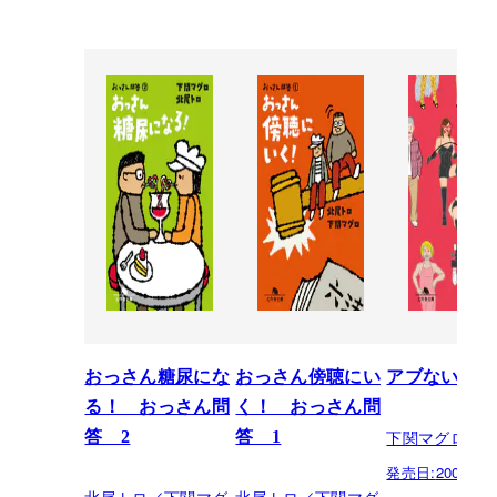
おっさん糖尿にな
おっさん傍聴にい
アブない人び
る！ おっさん問
く！ おっさん問
下関マグロ
答 2
答 1
発売日:
2009.12.