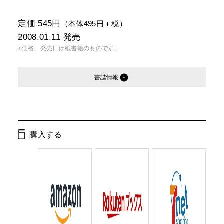
定価 545円
（本体495円＋税）
2008.01.11
発売
※価格、発売日は紙書籍のものです。
書誌情報
発行形態：
文庫
電子書籍
購入する
ページ数：
192ページ
ISBN：
9784344410763
Cコード：
0195
判型：
文庫判