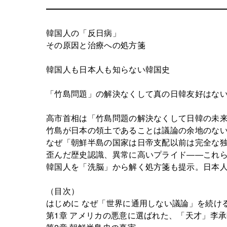
韓国人の「反日病」
その原因と治療への処方箋
韓国人も日本人も知らない韓国史
「竹島問題」の解決なくして真の日韓友好はな
高市首相は「竹島問題の解決なくして日韓の未
竹島が日本の領土であることは議論の余地のな
なぜ「朝鮮半島の国家は日帝支配以前は完全な
歪んだ歴史認識、異常に高いプライド――これ
韓国人を「洗脳」から解く処方箋も提示。日本
（目次）
はじめに なぜ「世界に通用しない議論」を続け
第1章 アメリカの悪意に選ばれた、「天才」李