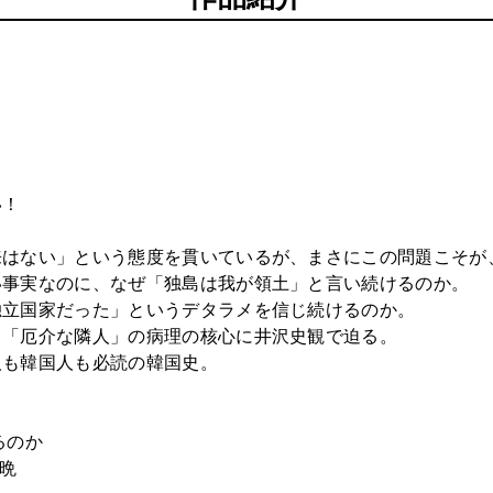
い！
来はない」という態度を貫いているが、まさにこの問題こそが
い事実なのに、なぜ「独島は我が領土」と言い続けるのか。
独立国家だった」というデタラメを信じ続けるのか。
ら「厄介な隣人」の病理の核心に井沢史観で迫る。
人も韓国人も必読の韓国史。
るのか
承晩