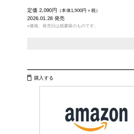
定価 2,090円
（本体1,900円＋税）
2026.01.28
発売
※価格、発売日は紙書籍のものです。
発行形態：
単行本
電子書籍
オーディオブック
購入する
ページ数：
360ページ
ISBN：
9784344045507
Cコード：
0095
判型：
四六判