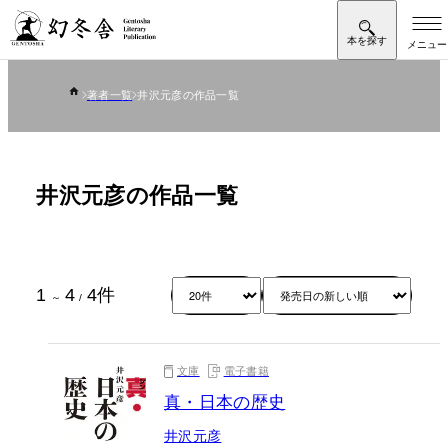
著者一覧
井沢元彦の作品一覧
井沢元彦の作品一覧
1
4
4
件
～
/
文庫
電子書籍
真・日本の歴史
井沢元彦