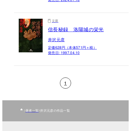
文庫
信長秘録 洛陽城の栄光
井沢元彦
定価628円（本体571円＋税）
発売日:
1997.04.10
1
著者一覧
井沢元彦の作品一覧