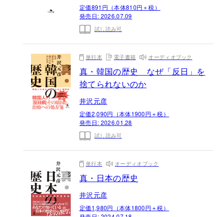
定価891円（本体810円＋税）
発売日:
2026.07.09
試し読み可
単行本
電子書籍
オーディオブック
真・韓国の歴史 なぜ「反日」を
捨てられないのか
井沢元彦
定価2,090円（本体1900円＋税）
発売日:
2026.01.28
試し読み可
単行本
オーディオブック
真・日本の歴史
井沢元彦
定価1,980円（本体1800円＋税）
発売日:
2024.07.18