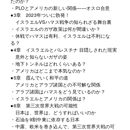
たのか？
・PLOとアメリカの新しい関係――オスロ合意
●3章 2023年ついに勃発！
イスラエルVSハマス戦争の知られざる舞台裏
・イスラエルのガザ政策は何が間違いか？
・休戦でハマスは有利、イスラエルは不利にな
る？
●4章 イスラエルとパレスチナ 目隠しされた現実
意外と知らないガザの姿
・地下トンネルはどれくらいある？
・アメリカはどこまで本気なのか？
●5章 霞んでいく和平の道
アメリカとアラブ諸国との不可解な関係
・アラブ諸国はハマスをどう見ているのか？
・イスラエルとアメリカの関係は？
●6章 第三次世界大戦の可能性
日本は、世界は、どうすればいいのか
・石油を9割中東に依存する日本
・中露、欧米を巻き込んで、第三次世界大戦の可