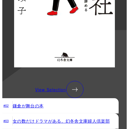
View Selection
鎌倉が舞台の本
#02
女の数だけドラマがある。幻冬舎文庫婦人倶楽部
#03