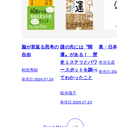
脳が若返る思考の
謎の先には〝開
真・日本の歴
自由
運〟がある！ 歴
井沢元彦
史ミステリとパワ
和田秀樹
ースポットを調べ
発売日:
2026.07.
てわかったこと
発売日:
2026.07.29
桜井識子
発売日:
2026.07.23
Read More