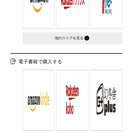
判型：
B5判変型
他のストア
電子書籍で購入する