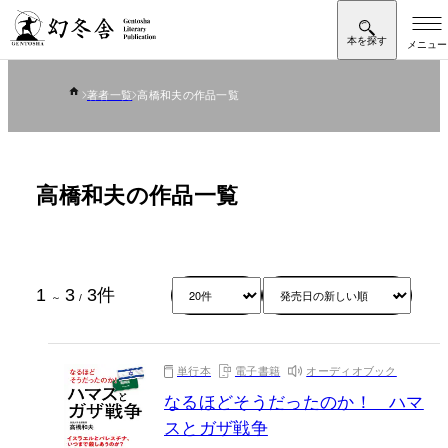
著者一覧
高橋和夫の作品一覧
高橋和夫の作品一覧
1
3
3
件
～
/
単行本
電子書籍
オーディオブック
なるほどそうだったのか！ ハマ
スとガザ戦争