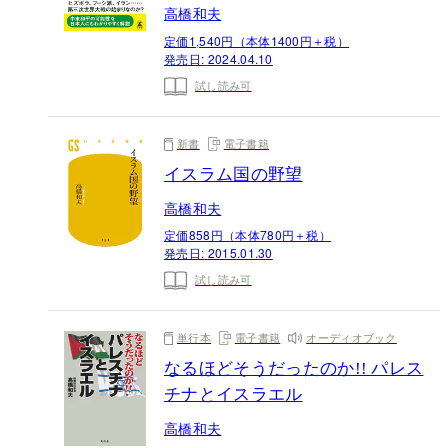
高橋和夫
定価1,540円（本体1400円＋税）
発売日:
2024.04.10
試し読み可
新書
電子書籍
イスラム国の野望
高橋和夫
定価858円（本体780円＋税）
発売日:
2015.01.30
試し読み可
単行本
電子書籍
オーディオブック
なるほどそうだったのか!! パレス
チナとイスラエル
高橋和夫