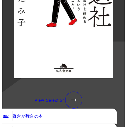
View Selection
鎌倉が舞台の本
#02