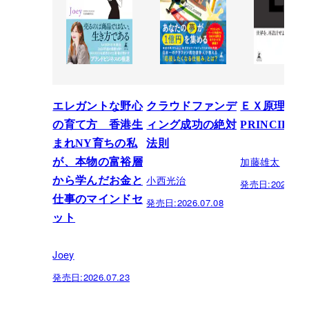
エレガントな野心
クラウドファンデ
ＥＸ原理―T
の育て方 香港生
ィング成功の絶対
PRINCIPLE
まれNY育ちの私
法則
加藤雄太
が、本物の富裕層
小西光治
から学んだお金と
発売日:
2026.06.
仕事のマインドセ
発売日:
2026.07.08
ット
Joey
発売日:
2026.07.23