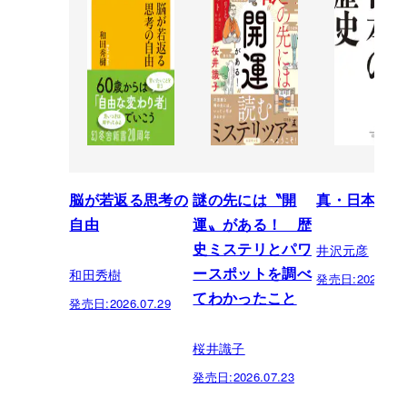
脳が若返る思考の
謎の先には〝開
真・日本の歴
自由
運〟がある！ 歴
井沢元彦
史ミステリとパワ
和田秀樹
ースポットを調べ
発売日:
2026.07.
てわかったこと
発売日:
2026.07.29
桜井識子
発売日:
2026.07.23