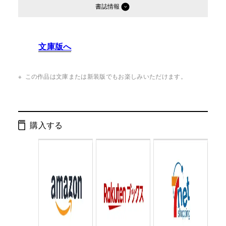
書誌情報
発行形態：
単行本
文庫版へ
ページ数：
232ページ
ISBN：
9784344013414
この作品は文庫または新装版でもお楽しみいただけます。
Cコード：
0093
判型：
四六判
購入する