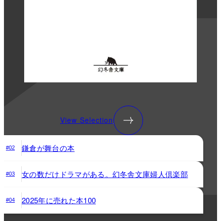
View Selection
鎌倉が舞台の本
#02
女の数だけドラマがある。幻冬舎文庫婦人倶楽部
#03
2025年に売れた本100
#04