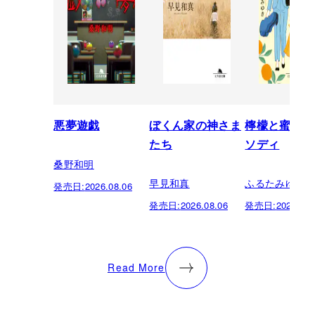
悪夢遊戯
ぼくん家の神さま
檸檬と蜜柑の
たち
ソディ
桑野和明
早見和真
ふるたみゆき
発売日:
2026.08.06
発売日:
2026.08.06
発売日:
2026.08.
Read More