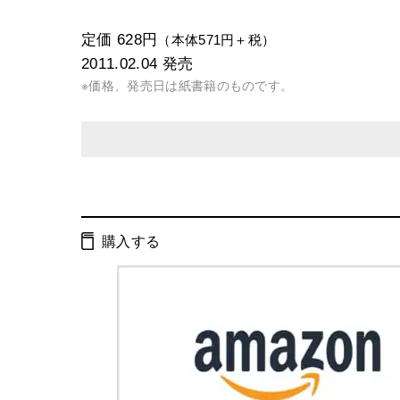
定価 628円
（本体571円＋税）
2011.02.04
発売
※価格、発売日は紙書籍のものです。
発行形態：
文庫
電子書籍
購入する
ページ数：
256ページ
ISBN：
9784344416246
Cコード：
0193
判型：
文庫判