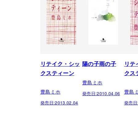
リテイク・シッ
陽の子雨の子
リテ
クスティーン
クス
豊島ミホ
豊島ミホ
豊島
発売日:
2010.04.06
発売日:
2013.02.04
発売日