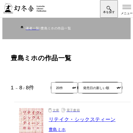
著者一覧
豊島ミホの作品一覧
豊島ミホの作品一覧
1
8
8
件
～
/
文庫
電子書籍
リテイク・シックスティーン
豊島ミホ