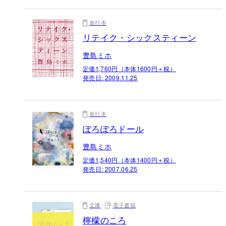
単行本
リテイク・シックスティーン
豊島ミホ
定価1,760円（本体1600円＋税）
発売日:
2009.11.25
単行本
ぽろぽろドール
豊島ミホ
定価1,540円（本体1400円＋税）
発売日:
2007.06.25
文庫
電子書籍
檸檬のころ