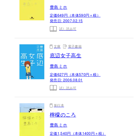
豊島ミホ
定価649円（本体590円＋税）
発売日:
2007.02.15
試し読み可
文庫
電子書籍
底辺女子高生
豊島ミホ
定価627円（本体570円＋税）
発売日:
2006.08.01
試し読み可
単行本
檸檬のころ
豊島ミホ
定価1,540円（本体1400円＋税）