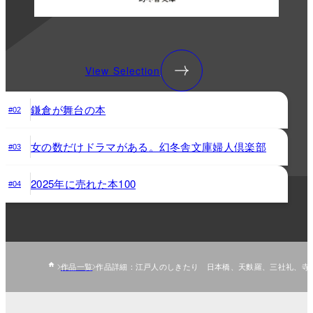
View Selection
鎌倉が舞台の本
#02
女の数だけドラマがある。幻冬舎文庫婦人倶楽部
#03
2025年に売れた本100
#04
作品一覧
作品詳細：江戸人のしきたり 日本橋、天麩羅、三社礼、寺