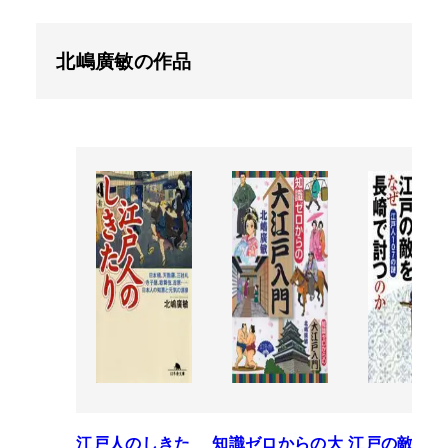
北嶋廣敏の作品
江戸人のしきた
知識ゼロからの大
江戸の敵をな