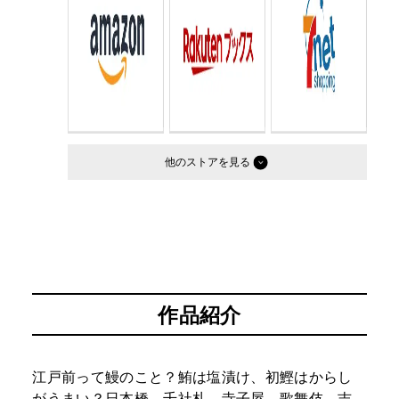
他のストア
作品紹介
江戸前って鰻のこと？鮪は塩漬け、初鰹はからし
がうまい？日本橋、千社札、寺子屋、歌舞伎、吉