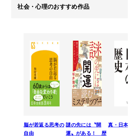
社会・心理のおすすめ作品
脳が若返る思考の
謎の先には〝開
真・日本の歴
自由
運〟がある！ 歴