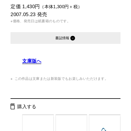
定価 1,430円
（本体1,300円＋税）
2007.05.23
発売
※価格、発売日は紙書籍のものです。
書誌情報
発行形態：
単行本
文庫版へ
ページ数：
232ページ
ISBN：
9784344013285
この作品は文庫または新装版でもお楽しみいただけます。
Cコード：
0095
判型：
四六判
購入する