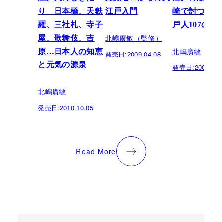
り 日本橋、天麩
江戸入門
崎で討つのか
羅、三社札、寺子
戸人107の謎
北嶋廣敏（監修）
屋、歌舞伎、吉
北嶋廣敏
原…日本人の知恵
発売日:
2009.04.08
と元気の源泉
発売日:
2008.03.
北嶋廣敏
発売日:
2010.10.05
Read More