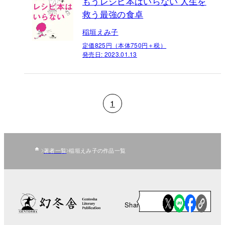
もうレシピ本はいらない 人生を
救う最強の食卓
稲垣えみ子
定価825円（本体750円＋税）
発売日:
2023.01.13
1
著者一覧
稲垣えみ子の作品一覧
Share