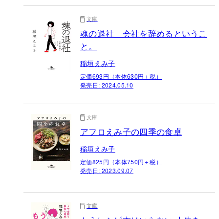
文庫
魂の退社 会社を辞めるというこ
と。
稲垣えみ子
定価693円（本体630円＋税）
発売日:
2024.05.10
文庫
アフロえみ子の四季の食卓
稲垣えみ子
定価825円（本体750円＋税）
発売日:
2023.09.07
文庫