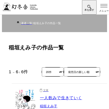
著者一覧
稲垣えみ子の作品一覧
稲垣えみ子の作品一覧
1
6
6
件
～
/
文庫
一人飲みで生きていく
稲垣えみ子