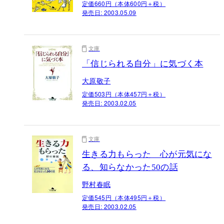
定価660円（本体600円＋税）
発売日:
2003.05.09
文庫
「信じられる自分」に気づく本
大原敬子
定価503円（本体457円＋税）
発売日:
2003.02.05
文庫
生きる力もらった 心が元気にな
る、知らなかった50の話
野村春眠
定価545円（本体495円＋税）
発売日:
2003.02.05