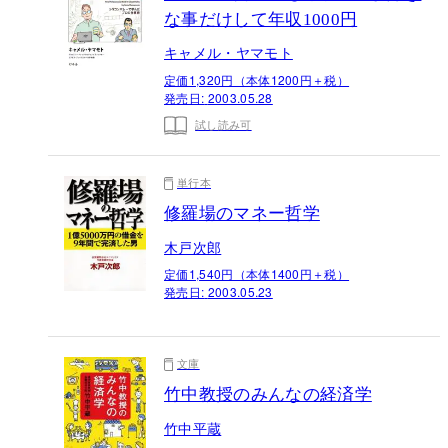
な事だけして年収1000円
キャメル・ヤマモト
定価1,320円（本体1200円＋税）
発売日:
2003.05.28
試し読み可
単行本
修羅場のマネー哲学
木戸次郎
定価1,540円（本体1400円＋税）
発売日:
2003.05.23
文庫
竹中教授のみんなの経済学
竹中平蔵