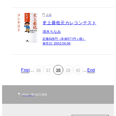
文庫
史上最低元カレコンテスト
清水ちなみ
定価628円（本体571円＋税）
発売日:
2002.06.06
First
…
36
37
38
39
40
…
End
作品一覧
自己啓発