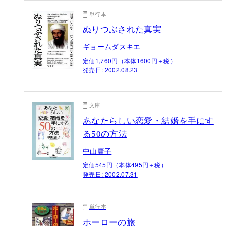
単行本
ぬりつぶされた真実
ギョームダスキエ
定価1,760円（本体1600円＋税）
発売日:
2002.08.23
文庫
あなたらしい恋愛・結婚を手にす
る50の方法
中山庸子
定価545円（本体495円＋税）
発売日:
2002.07.31
単行本
ホーローの旅