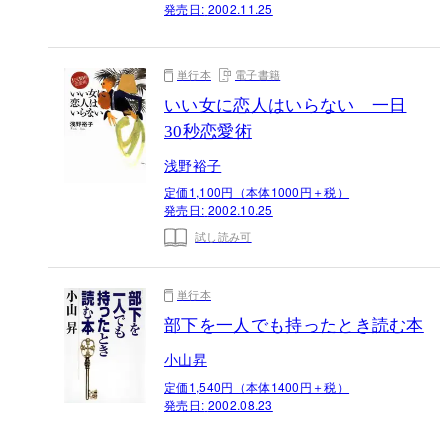
発売日:
2002.11.25
単行本
電子書籍
いい女に恋人はいらない 一日
30秒恋愛術
浅野裕子
定価1,100円（本体1000円＋税）
発売日:
2002.10.25
試し読み可
単行本
部下を一人でも持ったとき読む本
小山昇
定価1,540円（本体1400円＋税）
発売日:
2002.08.23