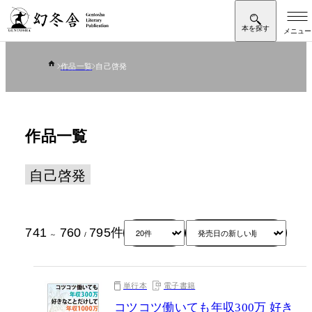
作品一覧
自己啓発
作品一覧
自己啓発
741
760
795
件
～
/
単行本
電子書籍
コツコツ働いても年収300万 好き