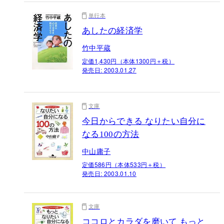
単行本
あしたの経済学
竹中平蔵
定価1,430円（本体1300円＋税）
発売日:
2003.01.27
文庫
今日からできる なりたい自分に
なる100の方法
中山庸子
定価586円（本体533円＋税）
発売日:
2003.01.10
文庫
ココロとカラダを磨いて もっと