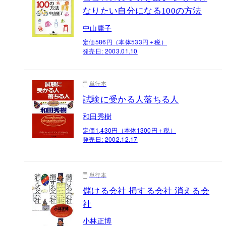
なりたい自分になる100の方法
中山庸子
定価586円（本体533円＋税）
発売日:
2003.01.10
単行本
試験に受かる人落ちる人
和田秀樹
定価1,430円（本体1300円＋税）
発売日:
2002.12.17
単行本
儲ける会社 損する会社 消える会
社
小林正博