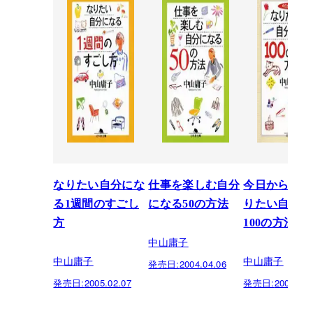
なりたい自分にな
仕事を楽しむ自分
今日からでき
る1週間のすごし
になる50の方法
りたい自分に
方
100の方法
中山庸子
中山庸子
中山庸子
発売日:
2004.04.06
発売日:
2005.02.07
発売日:
2003.01.