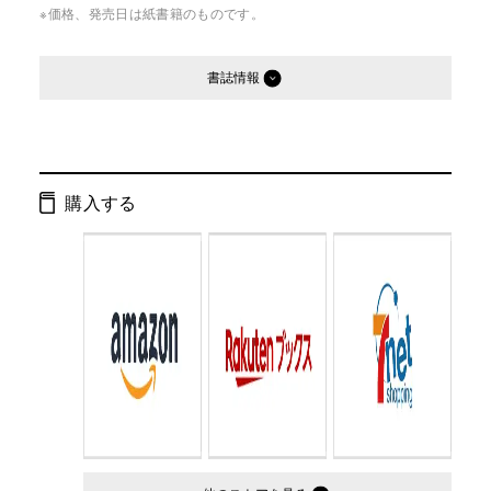
※価格、発売日は紙書籍のものです。
書誌情報
発行形態：
文庫
ページ数：
278ページ
購入する
ISBN：
9784344403147
Cコード：
0195
判型：
文庫判