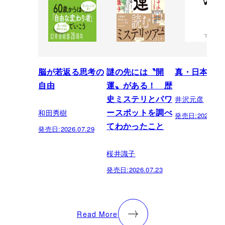
脳が若返る思考の
謎の先には〝開
真・日本の歴
自由
運〟がある！ 歴
井沢元彦
史ミステリとパワ
和田秀樹
ースポットを調べ
発売日:
2026.07.
てわかったこと
発売日:
2026.07.29
桜井識子
発売日:
2026.07.23
Read More