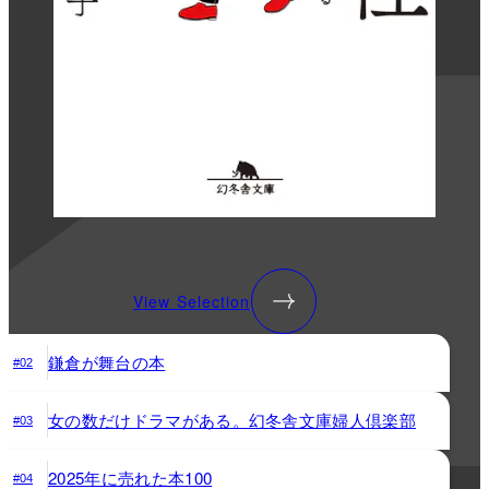
View Selection
鎌倉が舞台の本
#02
女の数だけドラマがある。幻冬舎文庫婦人倶楽部
#03
2025年に売れた本100
#04