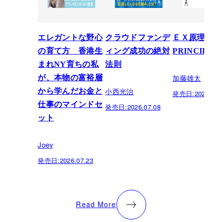
エレガントな野心
クラウドファンデ
ＥＸ原理―T
の育て方 香港生
ィング成功の絶対
PRINCIPLE
まれNY育ちの私
法則
加藤雄太
が、本物の富裕層
小西光治
から学んだお金と
発売日:
2026.06.
仕事のマインドセ
発売日:
2026.07.08
ット
Joey
発売日:
2026.07.23
Read More