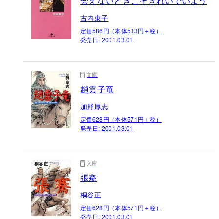
会えないときこそきれいでいよう
古内東子
定価586円（本体533円＋税）
発売日:
2001.03.01
文庫
趙雲子竜
加野厚志
定価628円（本体571円＋税）
発売日:
2001.03.01
文庫
張騫
桐谷正
定価628円（本体571円＋税）
発売日:
2001.03.01