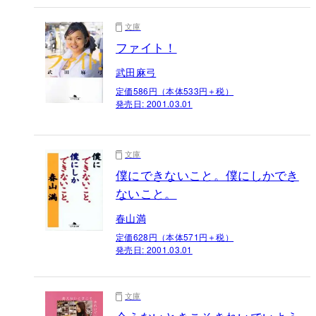
文庫
ファイト！
武田麻弓
定価586円（本体533円＋税）
発売日:
2001.03.01
文庫
僕にできないこと。僕にしかでき
ないこと。
春山満
定価628円（本体571円＋税）
発売日:
2001.03.01
文庫