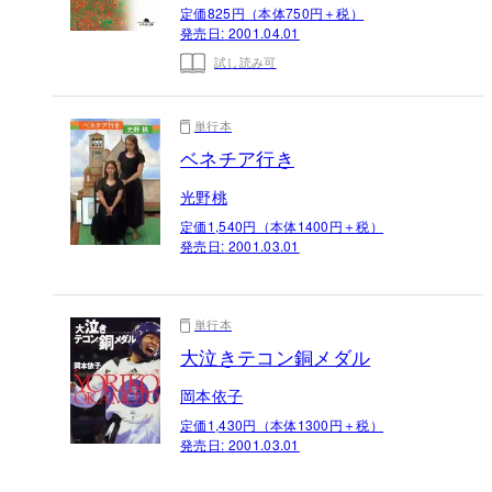
定価825円（本体750円＋税）
発売日:
2001.04.01
試し読み可
単行本
ベネチア行き
光野桃
定価1,540円（本体1400円＋税）
発売日:
2001.03.01
単行本
大泣きテコン銅メダル
岡本依子
定価1,430円（本体1300円＋税）
発売日:
2001.03.01