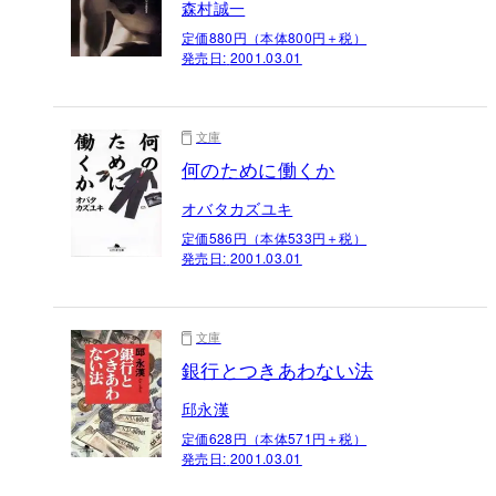
森村誠一
定価880円（本体800円＋税）
発売日:
2001.03.01
文庫
何のために働くか
オバタカズユキ
定価586円（本体533円＋税）
発売日:
2001.03.01
文庫
銀行とつきあわない法
邱永漢
定価628円（本体571円＋税）
発売日:
2001.03.01