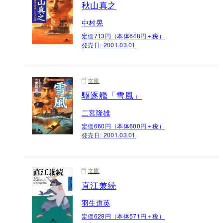
秋山真之
中村晃
定価713円（本体648円＋税）
発売日:
2001.03.01
文庫
駆逐艦「雪風」
二宮隆雄
定価660円（本体600円＋税）
発売日:
2001.03.01
文庫
直江兼続
羽生道英
定価628円（本体571円＋税）