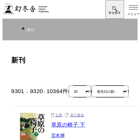
新刊
新刊
9301
9320
10364
件
～
/
文庫
電子書籍
草原の椅子 下
宮本輝