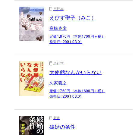
単行本
えびす聖子（みこ）
高橋克彦
定価1,870円（本体1700円＋税）
発売日:
2001.03.01
単行本
大使館なんかいらない
久家義之
定価1,760円（本体1600円＋税）
発売日:
2001.03.01
新書
破婚の条件