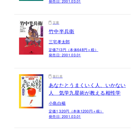
発売日:
2001.03.01
文庫
竹中半兵衛
三宅孝太郎
定価713円（本体648円＋税）
発売日:
2001.03.01
単行本
あなたとうまくいく人、いかない
人 気学九星術が教える相性学
小島白楊
定価1,320円（本体1200円＋税）
発売日:
2001.03.01