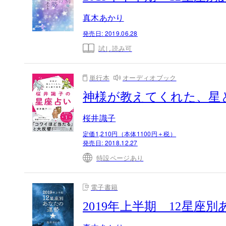
真木あかり
発売日:
2019.06.28
試し読み可
単行本
オーディオブック
神様が教えてくれた、星
桜井識子
定価1,210円（本体1100円＋税）
発売日:
2018.12.27
特設ページあり
電子書籍
2019年上半期 12星座