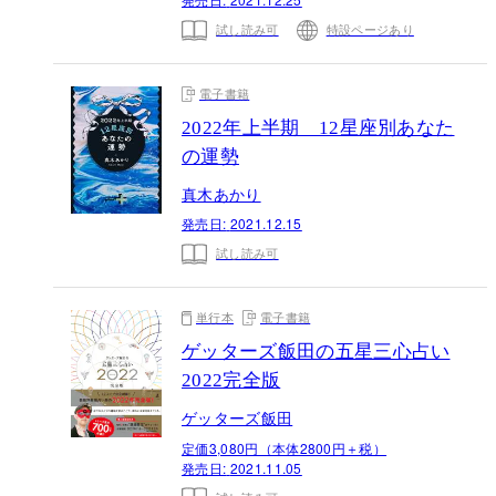
試し読み可
特設ページあり
電子書籍
2022年上半期 12星座別あなた
の運勢
真木あかり
発売日:
2021.12.15
試し読み可
単行本
電子書籍
ゲッターズ飯田の五星三心占い
2022完全版
ゲッターズ飯田
定価3,080円（本体2800円＋税）
発売日:
2021.11.05