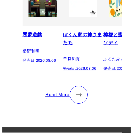
悪夢遊戯
ぼくん家の神さま
檸檬と蜜柑の
たち
ソディ
桑野和明
早見和真
ふるたみゆき
発売日:
2026.08.06
発売日:
2026.08.06
発売日:
2026.08.
Read More