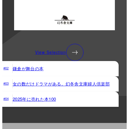
View Selection
鎌倉が舞台の本
#02
女の数だけドラマがある。幻冬舎文庫婦人倶楽部
#03
2025年に売れた本100
#04