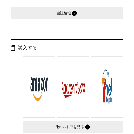
書誌情報
発行形態：
文庫
ページ数：
356ページ
購入する
ISBN：
9784877286637
Cコード：
0195
判型：
文庫判
他のストア