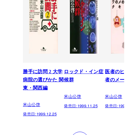
勝手に訪問 2 大学
ロックド・イン症
医者のヒラメ
病院の選びかた 関
候群
者のメーワク
東・関西編
米山公啓
米山公啓
米山公啓
発売日:
1999.11.25
発売日:
1999.06.
発売日:
1999.12.25