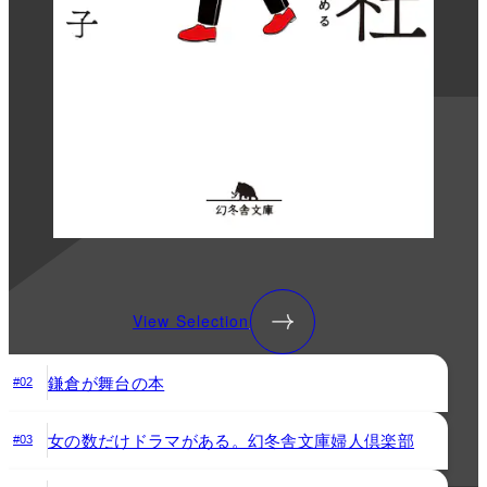
View Selection
鎌倉が舞台の本
#02
女の数だけドラマがある。幻冬舎文庫婦人倶楽部
#03