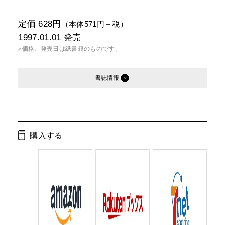
定価 628円
（本体571円＋税）
1997.01.01
発売
※価格、発売日は紙書籍のものです。
書誌情報
発行形態：
文庫
電子書籍
購入する
ページ数：
360ページ
ISBN：
9784877285067
Cコード：
0195
判型：
文庫判