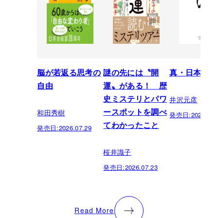
脳が若返る思考の
謎の先には〝開
真・日本の歴
自由
運〟がある！ 歴
井沢元彦
史ミステリとパワ
和田秀樹
ースポットを調べ
発売日:
2026.07.
てわかったこと
発売日:
2026.07.29
桜井識子
発売日:
2026.07.23
Read More