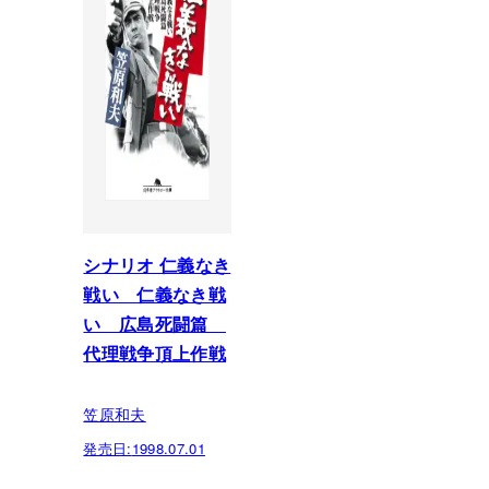
シナリオ 仁義なき
戦い 仁義なき戦
い 広島死闘篇
代理戦争頂上作戦
笠原和夫
発売日:
1998.07.01