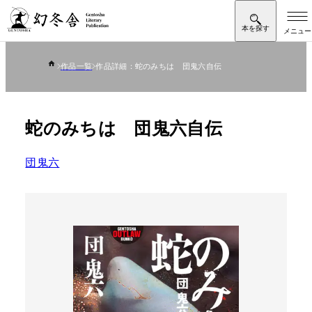
作品一覧
作品詳細：蛇のみちは 団鬼六自伝
蛇のみちは 団鬼六自伝
団鬼六