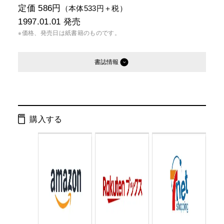
定価 586円
（本体533円＋税）
1997.01.01
発売
※価格、発売日は紙書籍のものです。
書誌情報
発行形態：
文庫
電子書籍
購入する
ページ数：
312ページ
ISBN：
9784877284817
Cコード：
0195
判型：
文庫判