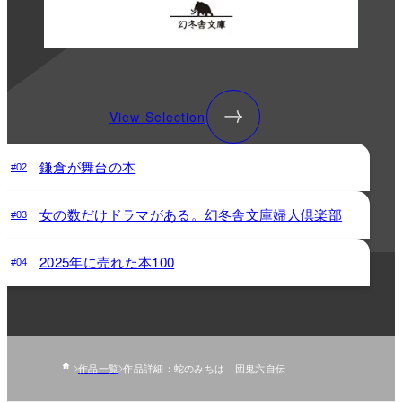
View Selection
鎌倉が舞台の本
#02
女の数だけドラマがある。幻冬舎文庫婦人倶楽部
#03
2025年に売れた本100
#04
作品一覧
作品詳細：蛇のみちは 団鬼六自伝