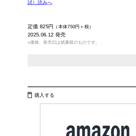
試し読みへ
定価 825円
（本体750円＋税）
2025.06.12
発売
※価格、発売日は紙書籍のものです。
発行形態：
文庫
電子書籍
購入する
ISBN：
9784344434776
Cコード：
0193
判型：
文庫判