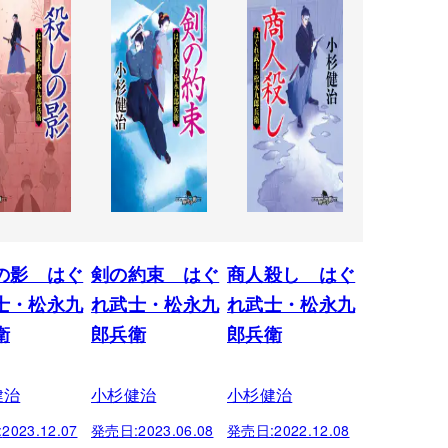
の影 はぐ
剣の約束 はぐ
商人殺し はぐ
士・松永九
れ武士・松永九
れ武士・松永九
衛
郎兵衛
郎兵衛
健治
小杉健治
小杉健治
:
2023.12.07
発売日:
2023.06.08
発売日:
2022.12.08