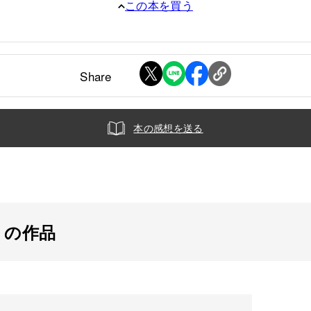
この本を買う
Share
本の感想を送る
」の作品