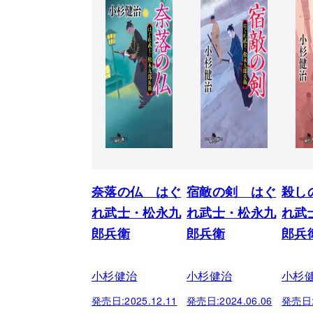
奈落の仏 はぐ
宿敵の剣 はぐ
殺し
れ武士・松永九
れ武士・松永九
れ武
郎兵衛
郎兵衛
郎兵
小杉健治
小杉健治
小杉
発売日:
2025.12.11
発売日:
2024.06.06
発売日