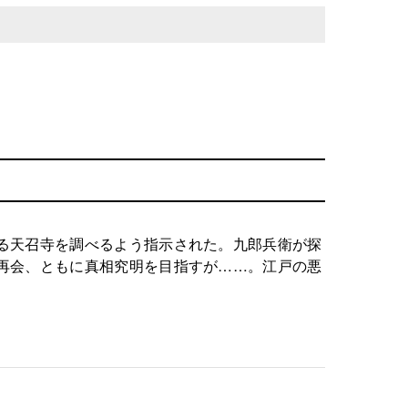
る天召寺を調べるよう指示された。九郎兵衛が探
再会、ともに真相究明を目指すが……。江戸の悪