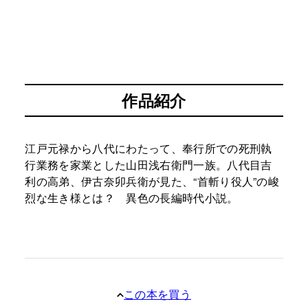
作品紹介
江戸元禄から八代にわたって、奉行所での死刑執
行業務を家業とした山田浅右衛門一族。八代目吉
利の高弟、伊古奈卯兵衛が見た、“首斬り役人”の峻
烈な生き様とは？ 異色の長編時代小説。
この本を買う