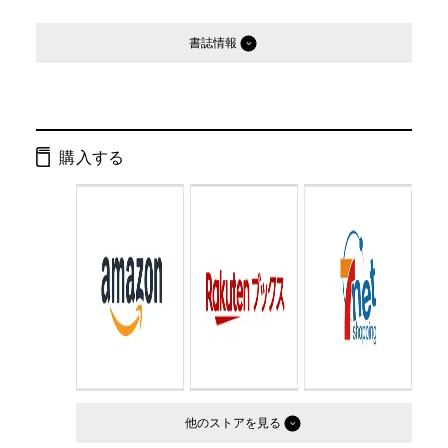
書誌情報
発行形態：
文庫
ページ数：
382ページ
購入する
ISBN：
9784344403109
Cコード：
0193
判型：
文庫判
他のストア