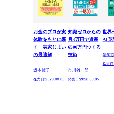
お金のプロが実
知識ゼロからの
世界
体験をもとに導
月3万円で資産
AI
く 実家じまい
6500万円つくる
清涼
の最適解
技術
発売日
坂本綾子
市川雄一郎
発売日:
2026.08.05
発売日:
2026.08.05