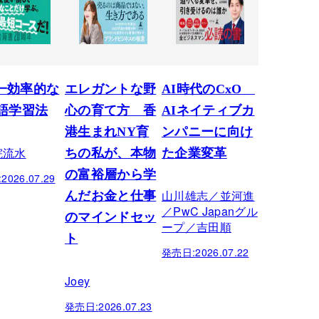
一効率的な
エレガントな野
AI時代のCxO
英語学習法
心の育て方 香
AIネイティブカ
港生まれNY育
ンパニーに向け
院流水
ちの私が、本物
た企業変革
の富裕層から学
:
2026.07.29
山川雄志／並河進
んだお金と仕事
／PwC Japanグル
のマインドセッ
ープ／吉田順
ト
発売日:
2026.07.22
Joey
発売日:
2026.07.23