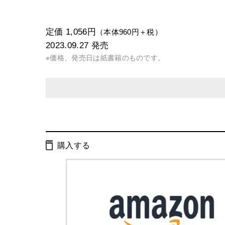
定価 1,056円
（本体960円＋税）
2023.09.27
発売
※価格、発売日は紙書籍のものです。
発行形態：
新書
電子書籍
オーディオブック
購入する
ページ数：
240ページ
ISBN：
9784344987067
Cコード：
0295
判型：
新書判