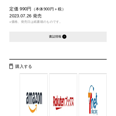
定価 990円
（本体900円＋税）
2023.07.26
発売
※価格、発売日は紙書籍のものです。
書誌情報
発行形態：
新書
電子書籍
オーディオブック
購入する
ページ数：
232ページ
ISBN：
9784344986978
Cコード：
0295
判型：
新書判