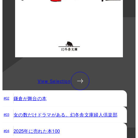
View Selection
鎌倉が舞台の本
#02
女の数だけドラマがある。幻冬舎文庫婦人倶楽部
#03
2025年に売れた本100
#04