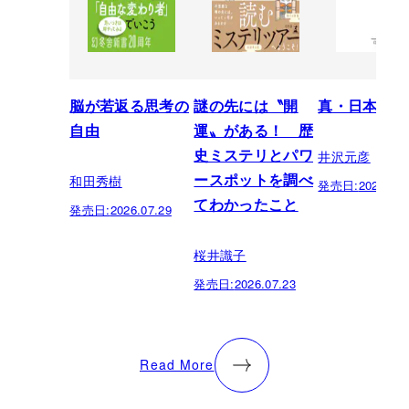
脳が若返る思考の
謎の先には〝開
真・日本の歴
自由
運〟がある！ 歴
井沢元彦
史ミステリとパワ
和田秀樹
ースポットを調べ
発売日:
2026.07.
てわかったこと
発売日:
2026.07.29
桜井識子
発売日:
2026.07.23
Read More