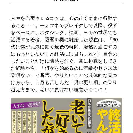
人生を充実させるコツは、心の赴くままに行動す
ること――。モノマネでブレイクして以降、役者
をベースに、ボクシング、絵画、ヨガの世界でも
活躍する著者。還暦を機に離婚した現在は、「60
代は体が元気に動く最後の時間。漫然と過ごすの
はもったいない」と終活には目もくれず、自分の
したいことだけに情熱を注ぐ。常に挑戦をしてき
た経験から、「何かを始めるのに年齢やセンスは
関係ない」と断言。やりたいことの具体的な見つ
け方から、自身も苦しんだ「男の更年期」の乗り
越え方まで、老いに負けない極意がここに！