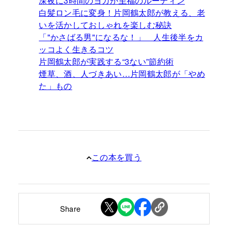
深夜に3時間のヨガが至福のルーティン
白髪ロン毛に変身！片岡鶴太郎が教える、老
いを活かしておしゃれを楽しむ秘訣
「"かさばる男"になるな！」 人生後半をカ
ッコよく生きるコツ
片岡鶴太郎が実践する“3ない”節約術
煙草、酒、人づきあい…片岡鶴太郎が「やめ
た」もの
この本を買う
Share