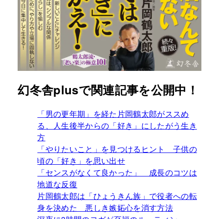
幻冬舎plusで関連記事を公開中！
「男の更年期」を経た片岡鶴太郎がススめ
る、人生後半からの「好き」にしたがう生き
方
「やりたいこと」を見つけるヒント 子供の
頃の「好き」を思い出せ
「センスがなくて良かった」 成長のコツは
地道な反復
片岡鶴太郎は「ひょうきん族」で役者への転
身を決めた 悪しき嫉妬心を消す方法