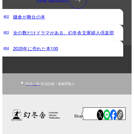
鎌倉が舞台の本
#02
女の数だけドラマがある。幻冬舎文庫婦人倶楽部
#03
2025年に売れた本100
#04
作品一覧
作品詳細：家族間殺人
Share