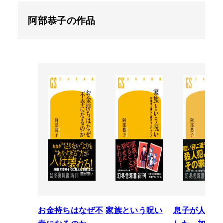
阿部恭子の作品
お金持ちはなぜ不
家族という呪い
息子が人を殺