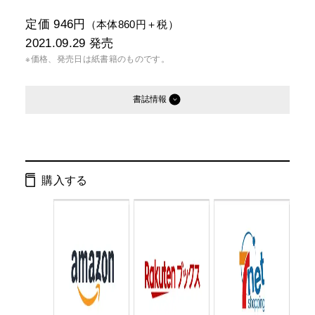
定価 946円
（本体860円＋税）
2021.09.29
発売
※価格、発売日は紙書籍のものです。
書誌情報
発行形態：
新書
電子書籍
購入する
ページ数：
232ページ
ISBN：
9784344986312
Cコード：
0295
判型：
新書判