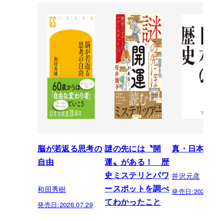
脳が若返る思考の
謎の先には〝開
真・日本の歴
自由
運〟がある！ 歴
井沢元彦
史ミステリとパワ
和田秀樹
ースポットを調べ
発売日:
2026.07.
てわかったこと
発売日:
2026.07.29