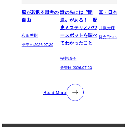
脳が若返る思考の
謎の先には〝開
真・日本の歴
自由
運〟がある！ 歴
井沢元彦
史ミステリとパワ
和田秀樹
ースポットを調べ
発売日:
2026.07.
てわかったこと
発売日:
2026.07.29
桜井識子
発売日:
2026.07.23
Read More