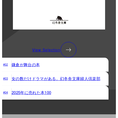
View Selection
鎌倉が舞台の本
#02
女の数だけドラマがある。幻冬舎文庫婦人倶楽部
#03
2025年に売れた本100
#04