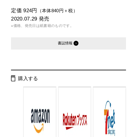
定価 924円
（本体840円＋税）
2020.07.29
発売
※価格、発売日は紙書籍のものです。
書誌情報
発行形態：
新書
電子書籍
オーディオブック
購入する
ページ数：
208ページ
ISBN：
9784344985971
Cコード：
0295
判型：
新書判