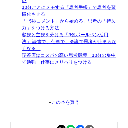
い
30分ごとにメモする「思考手帳」で思考を習
慣化させる
「15秒コメント」から始める、思考の「持久
力」をつける方法
客観と主観を分ける「3色ボールペン活用
法」 読書で、仕事で、会議で思考が止まらな
くなる！
喫茶店はコスパの高い思考環境 30分の集中
で勉強・仕事にメリハリをつける
この本を買う