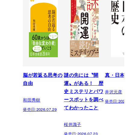
脳が若返る思考の
謎の先には〝開
真・日本の歴
自由
運〟がある！ 歴
井沢元彦
史ミステリとパワ
和田秀樹
ースポットを調べ
発売日:
2026.07.
てわかったこと
発売日:
2026.07.29
桜井識子
発売日:
2026.07.23