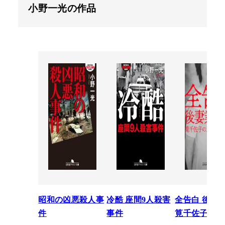
小野一光の作品
昭和の凶悪殺人事
冷酷 座間9人殺害
全告白 後妻
件
事件
筧千佐子の正