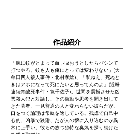
作品紹介
「腕に蚊がとまって血ぃ吸おうとしたらパシンて
打つやろ。蚊も人も俺にとっては変わりない」(大
牟田四人殺人事件・北村孝紘)、「私ねえ、死ぬと
きはアホになって死にたいと思ってんのよ」(近畿
連続青酸死事件・筧千佐子)。世間を震撼させた凶
悪殺人犯と対話し、その衝動や思考を聞き出して
きた著者。一見普通の人と変わらない彼らだが、
口をつく論理は常軌を逸している。残虐で自己中
心的、凶暴で狡猾、だが人の懐に入り込むのが異
常に上手い。彼らの放つ独特な臭気を探り続けた