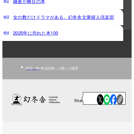
鎌倉が舞台の本
#02
女の数だけドラマがある。幻冬舎文庫婦人倶楽部
#03
2025年に売れた本100
#04
作品一覧
作品詳細：人殺しの論理
Share