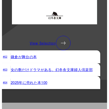
View Selection
鎌倉が舞台の本
#02
女の数だけドラマがある。幻冬舎文庫婦人倶楽部
#03
2025年に売れた本100
#04