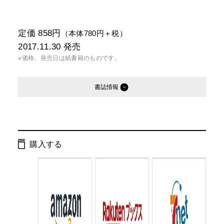
定価 858円
（本体780円＋税）
2017.11.30
発売
※価格、発売日は紙書籍のものです。
書誌情報
発行形態：
新書
電子書籍
購入する
ページ数：
168ページ
ISBN：
9784344984783
Cコード：
0295
判型：
新書判