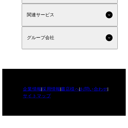
関連サービス
グループ会社
企業情報
採用情報
書店様へ
お問い合わせ
サイトマップ