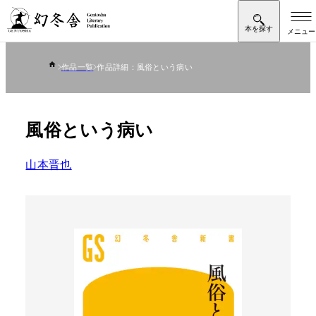
作品一覧
作品詳細：風俗という病い
風俗という病い
山本晋也