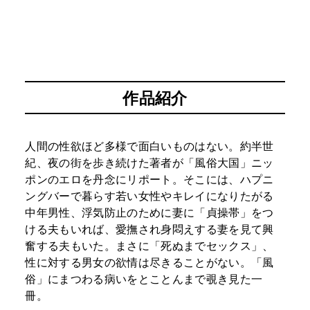
作品紹介
人間の性欲ほど多様で面白いものはない。約半世
紀、夜の街を歩き続けた著者が「風俗大国」ニッ
ポンのエロを丹念にリポート。そこには、ハプニ
ングバーで暮らす若い女性やキレイになりたがる
中年男性、浮気防止のために妻に「貞操帯」をつ
ける夫もいれば、愛撫され身悶えする妻を見て興
奮する夫もいた。まさに「死ぬまでセックス」、
性に対する男女の欲情は尽きることがない。「風
俗」にまつわる病いをとことんまで覗き見た一
冊。