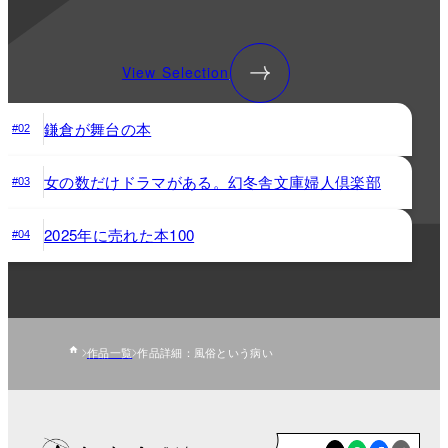
View Selection
鎌倉が舞台の本
#02
女の数だけドラマがある。幻冬舎文庫婦人倶楽部
#03
2025年に売れた本100
#04
作品一覧
作品詳細：風俗という病い