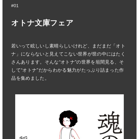
#01
オトナ文庫フェア
若いって眩しいし素晴らしいけれど、まだまだ「オト
ナ」にならないと見えてこない世界が世の中にはたく
さんあります。そんな“オトナ”の世界を垣間見る、そ
して“オトナ”だからわかる魅力がたっぷり詰まった作
品を集めました。