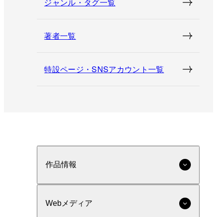
ジャンル・タグ一覧
著者一覧
特設ページ・SNSアカウント一覧
作品情報
Webメディア