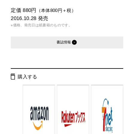
定価 880円
（本体800円＋税）
2016.10.28
発売
※価格、発売日は紙書籍のものです。
書誌情報
発行形態：
新書
電子書籍
購入する
ページ数：
256ページ
ISBN：
9784344984387
Cコード：
0295
判型：
新書判