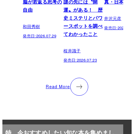
脳が若返る思考の
謎の先には〝開
真・日本の歴
自由
運〟がある！ 歴
井沢元彦
史ミステリとパワ
和田秀樹
ースポットを調べ
発売日:
2026.07.
てわかったこと
発売日:
2026.07.29
桜井識子
発売日:
2026.07.23
Read More
特
今おすすめしたい旬な本を集めまし