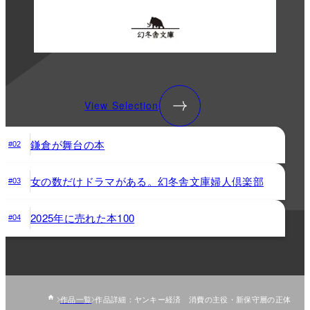
View Selection
鎌倉が舞台の本
#02
女の数だけドラマがある。幻冬舎文庫婦人倶楽部
#03
2025年に売れた本100
#04
作品一覧
作品詳細：ヤンキー経済 消費の主役・新保守層の正体