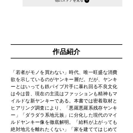
他のストア
作品紹介
「若者がモノを買わない」時代、唯一旺盛な消費
欲を示しているのがヤンキー層だ。だが、ヤンキ
ーとはいっても鉄パイプ片手に暴れ回る不良文化
は今は昔、現在の主流はファッションも精神もマ
イルドな新ヤンキーである。本書では密着取材と
ヒアリング調査により、「悪羅悪羅系残存ヤンキ
ー」「ダラダラ系地元族」に分化した現代のマイ
ルドヤンキー像を徹底解明。「給料が上がっても
絶対地元を離れたくない」「家を建ててはじめて