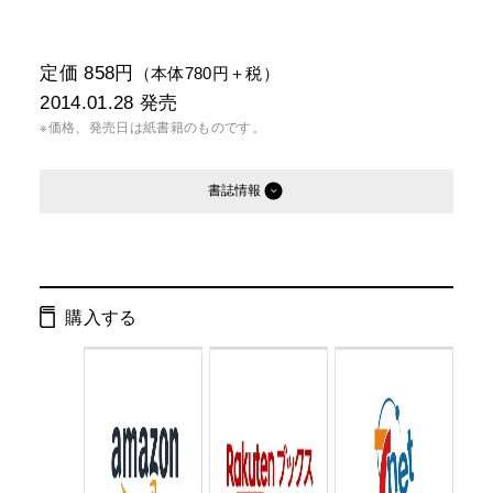
定価 858円
（本体780円＋税）
2014.01.28
発売
※価格、発売日は紙書籍のものです。
書誌情報
発行形態：
新書
電子書籍
購入する
ページ数：
224ページ
ISBN：
9784344983366
Cコード：
0295
判型：
新書判