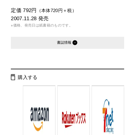
定価 792円
（本体720円＋税）
2007.11.28
発売
※価格、発売日は紙書籍のものです。
書誌情報
発行形態：
新書
電子書籍
購入する
ページ数：
216ページ
ISBN：
9784344980587
Cコード：
0295
判型：
新書判