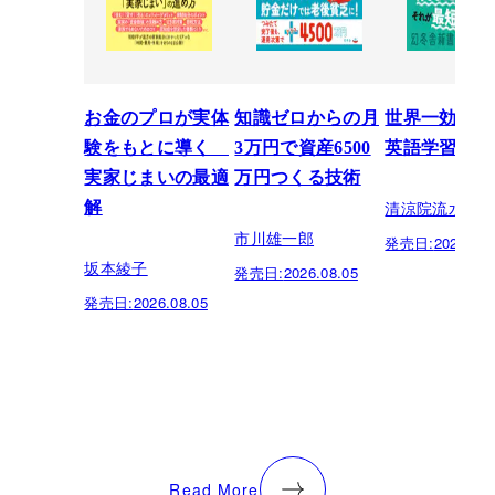
お金のプロが実体
知識ゼロからの月
世界一効率的
験をもとに導く
3万円で資産6500
英語学習法
実家じまいの最適
万円つくる技術
清涼院流水
解
市川雄一郎
発売日:
2026.07.
坂本綾子
発売日:
2026.08.05
発売日:
2026.08.05
Read More