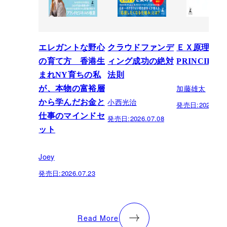
エレガントな野心
クラウドファンデ
ＥＸ原理―T
の育て方 香港生
ィング成功の絶対
PRINCIPLE
まれNY育ちの私
法則
加藤雄太
が、本物の富裕層
小西光治
から学んだお金と
発売日:
2026.06.
仕事のマインドセ
発売日:
2026.07.08
ット
Joey
発売日:
2026.07.23
Read More