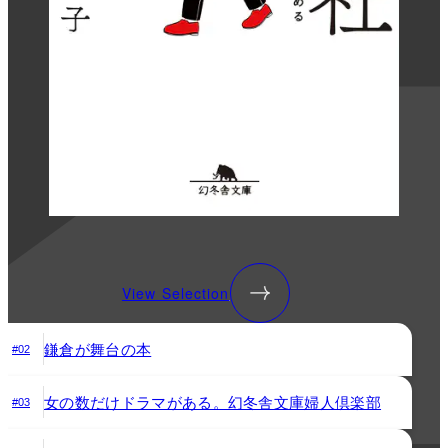
View Selection
鎌倉が舞台の本
#02
女の数だけドラマがある。幻冬舎文庫婦人倶楽部
#03